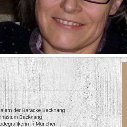
t
Malern der Baracke Backnang
mnasium Backnang
odegrafikerin in München