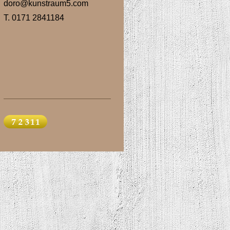
doro@kunstraum5.com
T. 0171 2841184