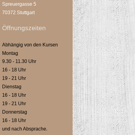
Spreuergasse 5
70372 Stuttgart
Öffnungszeiten
Abhängig von den Kursen
Montag
9.30 - 11.30 Uhr
16 - 18 Uhr
19 - 21 Uhr
Dienstag
16 - 18 Uhr
19 - 21 Uhr
Donnerstag
16 - 18 Uhr
und nach Absprache.