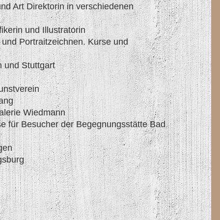
nd Art Direktorin in verschiedenen
ikerin und Illustratorin
 und Portraitzeichnen. Kurse und
nd Stuttgart
unstverein
ang
/Galerie Wiedmann
se für Besucher der Begegnungsstätte Bad
gen
gsburg
el-Thoma
sse 5