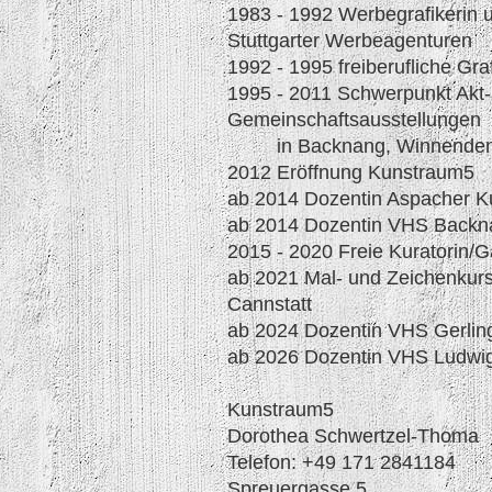
1983 - 1992 Werbegrafikerin u
Stuttgarter Werbeagenturen
1992 - 1995 freiberufliche Graf
1995 - 2011 Schwerpunkt Akt-
Gemeinschaftsausstellungen
in Backnang, Winnenden u
2012 Eröffnung Kunstraum5
ab 2014 Dozentin Aspacher K
ab 2014 Dozentin VHS Backn
2015 - 2020 Freie Kuratorin
ab 2021 Mal- und Zeichenkur
Cannstatt
ab 2024 Dozentin VHS Gerlin
ab 2026 Dozentin VHS Ludwi
Kunstraum5
Dorothea Schwertz
Telefon: +49 171 2841184
Spreuerga